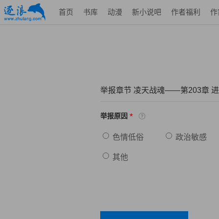
首页
书库
动漫
新小说吧
作者福利
作
举报章节 凌天战魂——第203章 
*
举报原因
色情低俗
政治敏感
其他