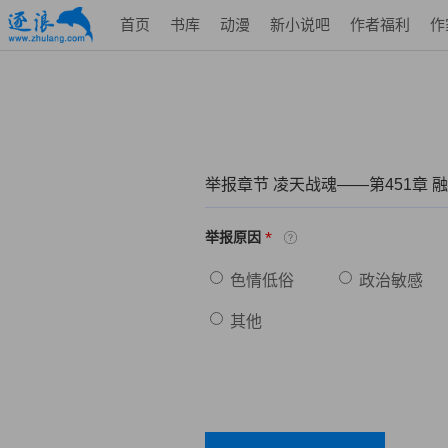
首页
书库
动漫
新小说吧
作者福利
作
举报章节 凌天战魂——第451章 
*
举报原因
色情低俗
政治敏感
其他