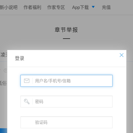
新小说吧
作者福利
作家专区
App下载
充值
逐浪小说
章节举报
写作助手
 凌天战魂——第1011章 三个月的蜕变
登录
*
低俗
政治敏感
暴力低俗
欺诈广告