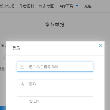
新小说吧
作者福利
作家专区
App下载
充值
逐浪小说
章节举报
写作助手
 凌天战魂——第1020章 我相信老师
登录
*
低俗
政治敏感
暴力低俗
欺诈广告