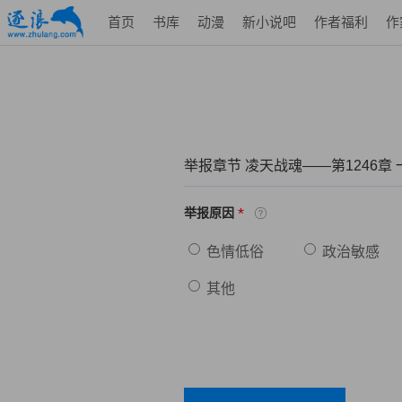
首页
书库
动漫
新小说吧
作者福利
作
举报章节 凌天战魂——第1246章
*
举报原因
色情低俗
政治敏感
其他