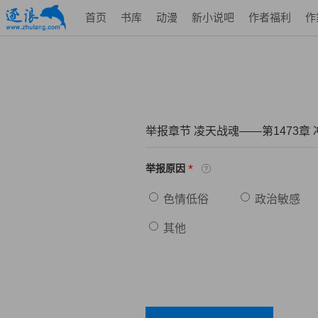
首页
书库
动漫
新小说吧
作者福利
作
举报章节 凌天战魂——第1473章
*
举报原因
色情低俗
政治敏感
其他