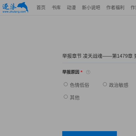
首页
书库
动漫
新小说吧
作者福利
作
举报章节 凌天战魂——第1479章
*
举报原因
色情低俗
政治敏感
其他