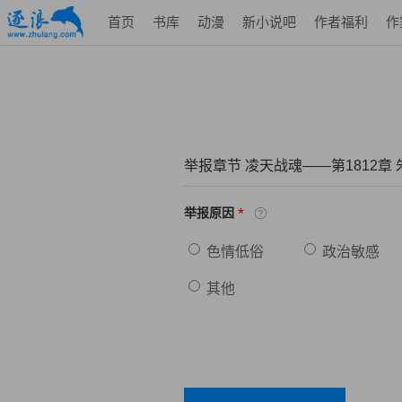
首页
书库
动漫
新小说吧
作者福利
作
举报章节 凌天战魂——第1812章
*
举报原因
色情低俗
政治敏感
其他