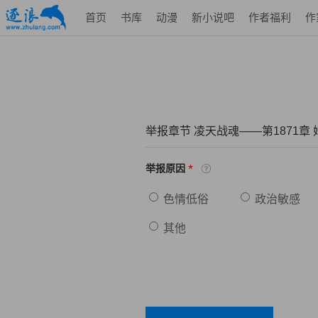
首页
书库
动漫
新小说吧
作者福利
作
举报章节 凌天战魂——第1871章
*
举报原因
色情低俗
政治敏感
其他