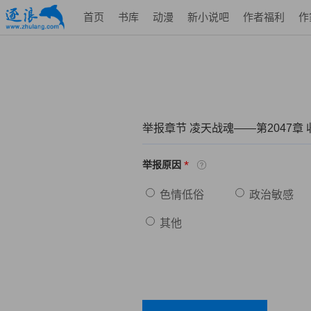
首页
书库
动漫
新小说吧
作者福利
作
举报章节 凌天战魂——第2047章
*
举报原因
色情低俗
政治敏感
其他