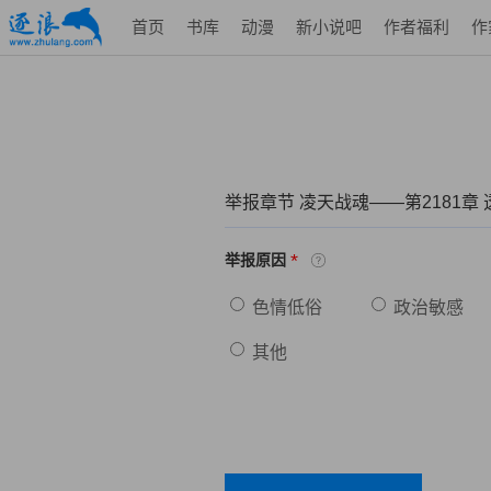
首页
书库
动漫
新小说吧
作者福利
作
举报章节 凌天战魂——第2181章
*
举报原因
色情低俗
政治敏感
其他