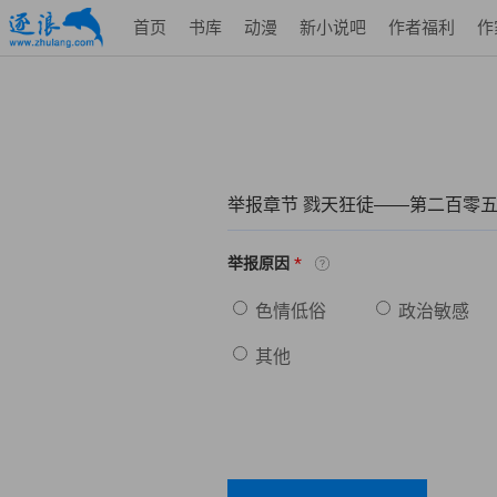
首页
书库
动漫
新小说吧
作者福利
作
举报章节 戮天狂徒——第二百零
*
举报原因
色情低俗
政治敏感
其他