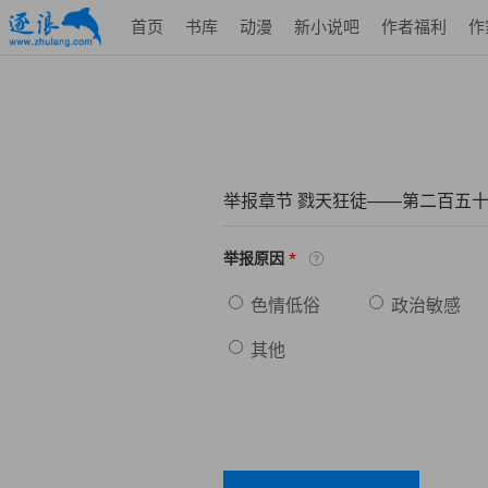
首页
书库
动漫
新小说吧
作者福利
作
举报章节 戮天狂徒——第二百五
*
举报原因
色情低俗
政治敏感
其他