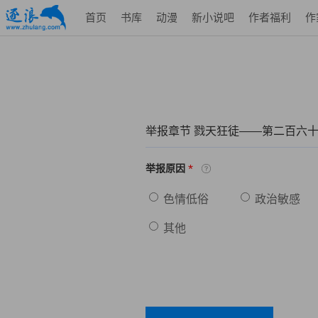
首页
书库
动漫
新小说吧
作者福利
作
举报章节 戮天狂徒——第二百六
*
举报原因
色情低俗
政治敏感
其他