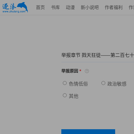
首页
书库
动漫
新小说吧
作者福利
作
举报章节 戮天狂徒——第二百七
*
举报原因
色情低俗
政治敏感
其他