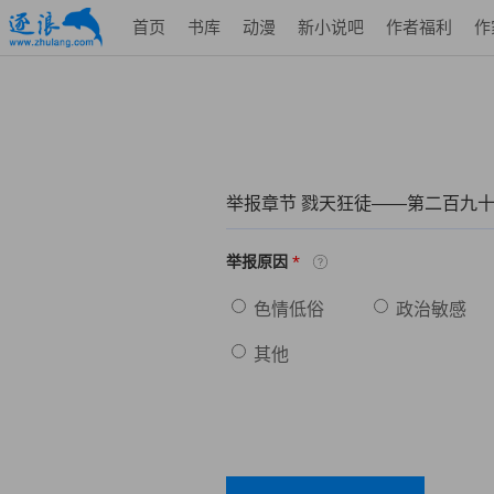
首页
书库
动漫
新小说吧
作者福利
作
举报章节 戮天狂徒——第二百九
*
举报原因
色情低俗
政治敏感
其他