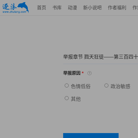
首页
书库
动漫
新小说吧
作者福利
作
举报章节 戮天狂徒——第三百四十
*
举报原因
色情低俗
政治敏感
其他