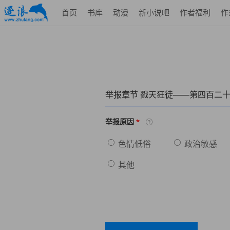
首页
书库
动漫
新小说吧
作者福利
作
举报章节 戮天狂徒——第四百二
*
举报原因
色情低俗
政治敏感
其他