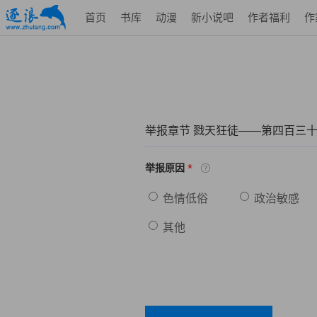
首页
书库
动漫
新小说吧
作者福利
作
举报章节 戮天狂徒——第四百三
*
举报原因
色情低俗
政治敏感
其他