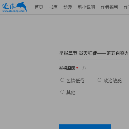
首页
书库
动漫
新小说吧
作者福利
作
举报章节 戮天狂徒——第五百零
*
举报原因
色情低俗
政治敏感
其他