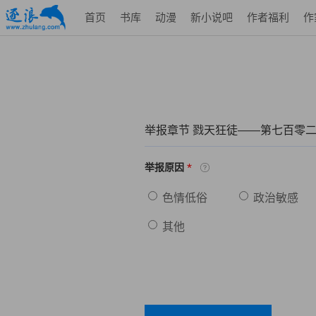
首页
书库
动漫
新小说吧
作者福利
作
举报章节 戮天狂徒——第七百零
*
举报原因
色情低俗
政治敏感
其他