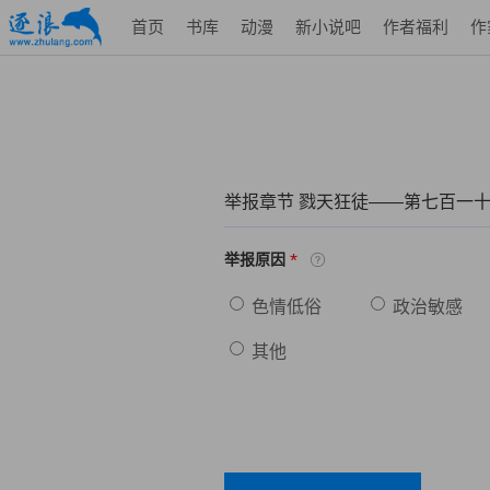
首页
书库
动漫
新小说吧
作者福利
作
举报章节 戮天狂徒——第七百一
*
举报原因
色情低俗
政治敏感
其他