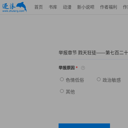
首页
书库
动漫
新小说吧
作者福利
作
举报章节 戮天狂徒——第七百二
*
举报原因
色情低俗
政治敏感
其他