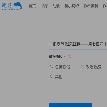
首页
书库
动漫
新小说吧
作者福利
作
举报章节 戮天狂徒——第七百四
*
举报原因
色情低俗
政治敏感
其他