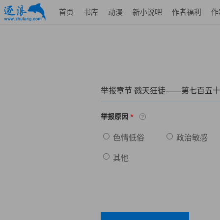
首页
书库
动漫
新小说吧
作者福利
作
举报章节 戮天狂徒——第七百五
*
举报原因
色情低俗
政治敏感
其他