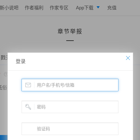
新小说吧
作者福利
作家专区
App下载
充值
逐浪小说
章节举报
写作助手
 戮天狂徒——第八百三十三章、收服天纹虎
登录
*
低俗
政治敏感
暴力低俗
欺诈广告