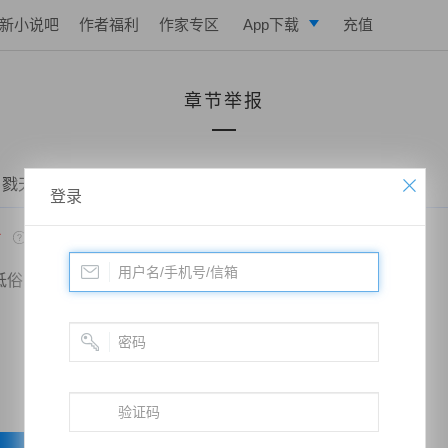
新小说吧
作者福利
作家专区
App下载
充值
逐浪小说
章节举报
写作助手
 戮天狂徒——第一千一百零四章、魂帝脱逃，万年后的重生
登录
*
低俗
政治敏感
暴力低俗
欺诈广告