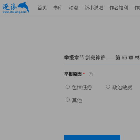
首页
书库
动漫
新小说吧
作者福利
作
举报章节 剑寂神荒——第 66 章 
*
举报原因
色情低俗
政治敏感
其他