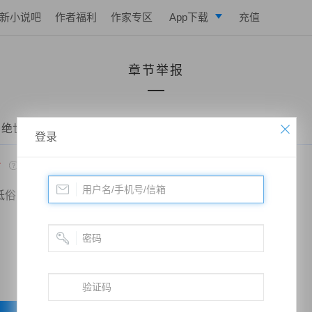
新小说吧
作者福利
作家专区
App下载
充值
逐浪小说
章节举报
写作助手
 绝世药皇——第一百一十四章 反悔？（六更！）
登录
*
低俗
政治敏感
暴力低俗
欺诈广告