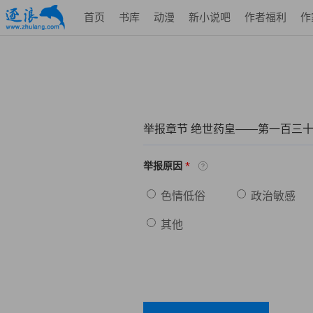
首页
书库
动漫
新小说吧
作者福利
作
举报章节 绝世药皇——第一百三十
*
举报原因
色情低俗
政治敏感
其他