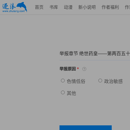
首页
书库
动漫
新小说吧
作者福利
作
举报章节 绝世药皇——第两百五十
*
举报原因
色情低俗
政治敏感
其他