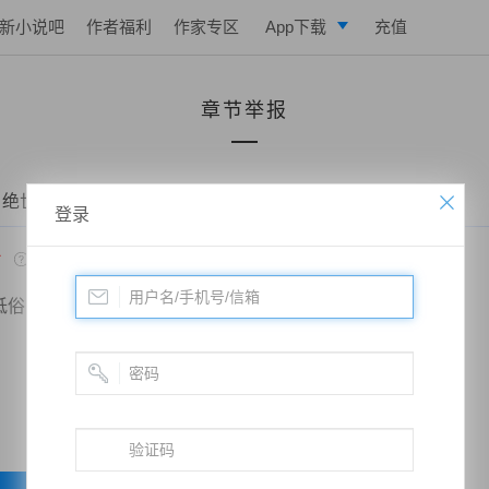
新小说吧
作者福利
作家专区
App下载
充值
逐浪小说
章节举报
写作助手
 绝世药皇——第两百七十章 去皇宫
登录
*
低俗
政治敏感
暴力低俗
欺诈广告