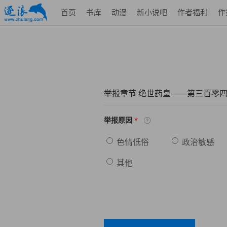
首页
书库
动漫
新小说吧
作者福利
作
举报章节 绝世药皇——第三百零四
*
举报原因
色情低俗
政治敏感
其他