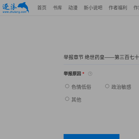
首页
书库
动漫
新小说吧
作者福利
作
举报章节 绝世药皇——第三百七
*
举报原因
色情低俗
政治敏感
其他