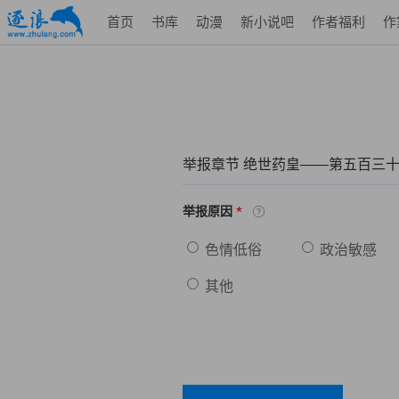
首页
书库
动漫
新小说吧
作者福利
作
举报章节 绝世药皇——第五百三十
*
举报原因
色情低俗
政治敏感
其他