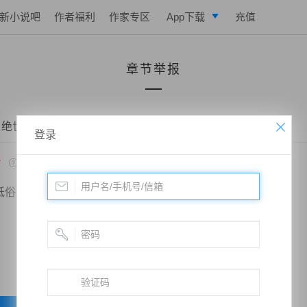
新小说吧
作者福利
作家专区
App下载
充值
逐浪小说
章节举报
写作助手
 绝世药皇——第五百六十章 复生
登录
*
低俗
政治敏感
暴力低俗
欺诈广告