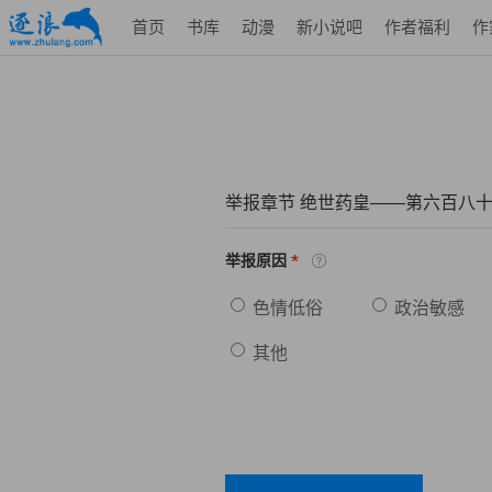
首页
书库
动漫
新小说吧
作者福利
作
举报章节 绝世药皇——第六百八十
*
举报原因
色情低俗
政治敏感
其他