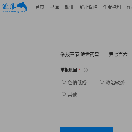
首页
书库
动漫
新小说吧
作者福利
作
举报章节 绝世药皇——第七百六十
*
举报原因
色情低俗
政治敏感
其他