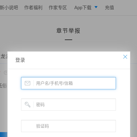
新小说吧
作者福利
作家专区
App下载
充值
逐浪小说
章节举报
写作助手
 龙云武帝——第三百一十八章 仇问剑
登录
*
低俗
政治敏感
暴力低俗
欺诈广告