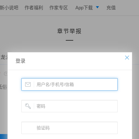
新小说吧
作者福利
作家专区
App下载
充值
逐浪小说
章节举报
写作助手
 龙云武帝——第三百六十一章 夜魔
登录
*
低俗
政治敏感
暴力低俗
欺诈广告