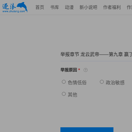
首页
书库
动漫
新小说吧
作者福利
作
举报章节 龙云武帝——第九章 赢
*
举报原因
色情低俗
政治敏感
其他