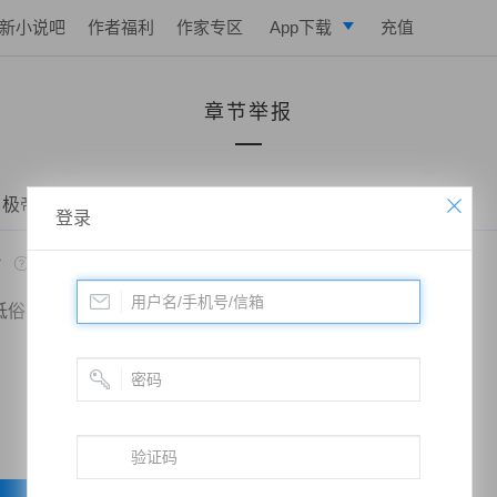
新小说吧
作者福利
作家专区
App下载
充值
逐浪小说
章节举报
写作助手
 极帝战尊——第五百三十九章、绝境逢生，百雷淬体
登录
*
低俗
政治敏感
暴力低俗
欺诈广告