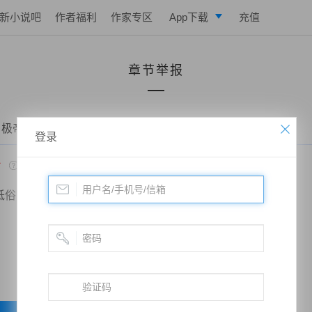
新小说吧
作者福利
作家专区
App下载
充值
逐浪小说
章节举报
写作助手
 极帝战尊——第七百三十三章、兄弟相残，凤羽的恐怖
登录
*
低俗
政治敏感
暴力低俗
欺诈广告