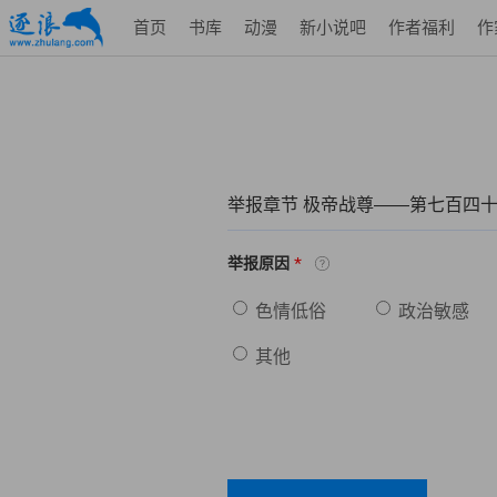
首页
书库
动漫
新小说吧
作者福利
作
举报章节 极帝战尊——第七百
*
举报原因
色情低俗
政治敏感
其他