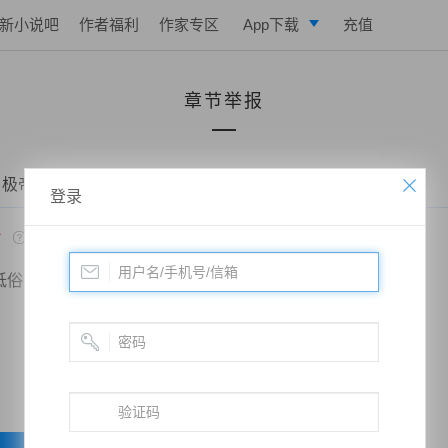
新小说吧
作者福利
作家专区
App下载
充值
逐浪小说
章节举报
写作助手
 极帝战尊——第七百五十二章、薛翰来袭，逆斩薛倩
登录
*
低俗
政治敏感
暴力低俗
欺诈广告