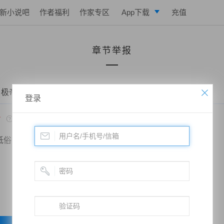
新小说吧
作者福利
作家专区
App下载
充值
逐浪小说
章节举报
写作助手
 极帝战尊——第一千一百五十五章、倒霉的凤羽
登录
*
低俗
政治敏感
暴力低俗
欺诈广告