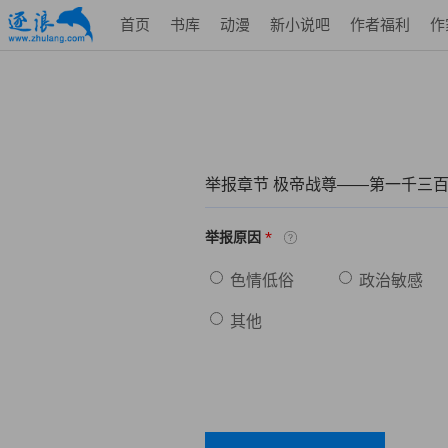
首页
书库
动漫
新小说吧
作者福利
作
举报章节 极帝战尊——第一千三
*
举报原因
色情低俗
政治敏感
其他