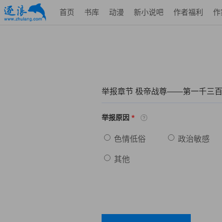
首页
书库
动漫
新小说吧
作者福利
作
举报章节 极帝战尊——第一千三
*
举报原因
色情低俗
政治敏感
其他