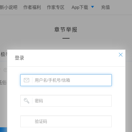
新小说吧
作者福利
作家专区
App下载
充值
逐浪小说
章节举报
写作助手
 极帝战尊——第一千四百零六章、魂雷一击！
登录
*
低俗
政治敏感
暴力低俗
欺诈广告