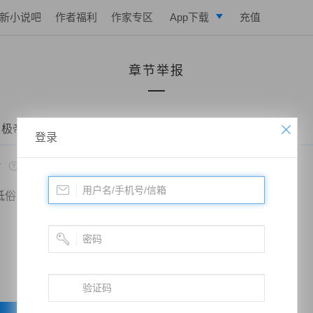
新小说吧
作者福利
作家专区
App下载
充值
逐浪小说
章节举报
写作助手
 极帝战尊——第一千五百零七章、帝鸿败北
登录
*
低俗
政治敏感
暴力低俗
欺诈广告